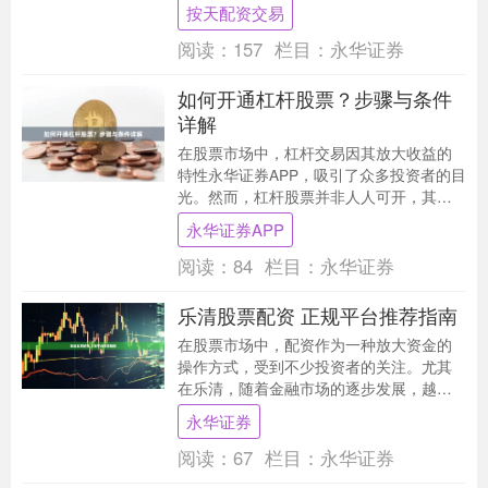
杂，如何选择正规、安全、低息的平台成
按天配资交易
为投资者最关心的....
阅读：
157
栏目：
永华证券
如何开通杠杆股票？步骤与条件
详解
在股票市场中，杠杆交易因其放大收益的
特性永华证券APP，吸引了众多投资者的目
光。然而，杠杆股票并非人人可开，其背
后涉及严格的准入条件和操作流程。本文
永华证券APP
将为您详细解....
阅读：
84
栏目：
永华证券
乐清股票配资 正规平台推荐指南
在股票市场中，配资作为一种放大资金的
操作方式，受到不少投资者的关注。尤其
在乐清，随着金融市场的逐步发展，越来
越多的人开始尝试股票配资。然而，如何
永华证券
选择一家正规、安....
阅读：
67
栏目：
永华证券