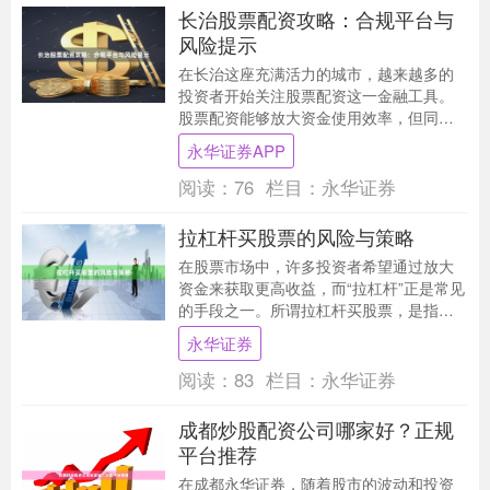
长治股票配资攻略：合规平台与
风险提示
在长治这座充满活力的城市，越来越多的
投资者开始关注股票配资这一金融工具。
股票配资能够放大资金使用效率，但同时
也伴随着较高的风险。本文将为您详细解
永华证券APP
析长治股票配资的....
阅读：
76
栏目：
永华证券
拉杠杆买股票的风险与策略
在股票市场中，许多投资者希望通过放大
资金来获取更高收益，而“拉杠杆”正是常见
的手段之一。所谓拉杠杆买股票，是指投
资者借用券商或其他金融机构的资金进行
永华证券
股票交易，以....
阅读：
83
栏目：
永华证券
成都炒股配资公司哪家好？正规
平台推荐
在成都永华证券，随着股市的波动和投资