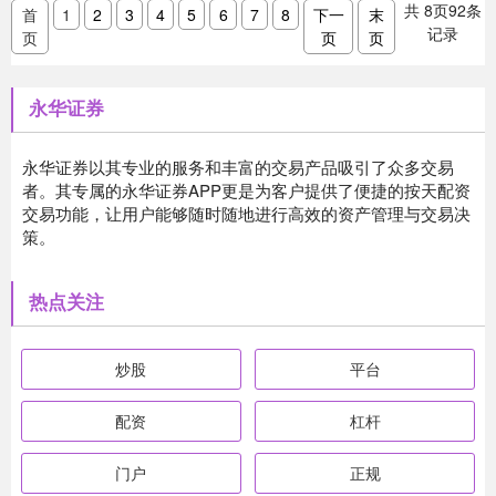
共
8
页
92
条
首
1
2
3
4
5
6
7
8
下一
末
记录
页
页
页
永华证券
永华证券以其专业的服务和丰富的交易产品吸引了众多交易
者。其专属的永华证券APP更是为客户提供了便捷的按天配资
交易功能，让用户能够随时随地进行高效的资产管理与交易决
策。
热点关注
炒股
平台
配资
杠杆
门户
正规