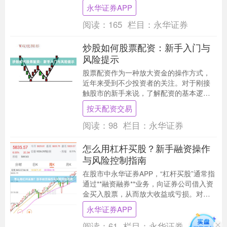
为投资者提供安全可靠的杠杆投资服务，
永华证券APP
同时以快速开户和低....
阅读：
165
栏目：
永华证券
炒股如何股票配资：新手入门与
风险提示
股票配资作为一种放大资金的操作方式，
近年来受到不少投资者的关注。对于刚接
触股市的新手来说，了解配资的基本逻辑
和潜在风险至关重要。本文将从入门操作
按天配资交易
与风险控制两个维....
阅读：
98
栏目：
永华证券
怎么用杠杆买股？新手融资操作
与风险控制指南
在股市中永华证券APP，“杠杆买股”通常指
通过**融资融券**业务，向证券公司借入资
金买入股票，从而放大收益或亏损。对于
新手来说，理解操作流程和风险控制至关
永华证券APP
重要....
阅读：
61
栏目：
永华证券