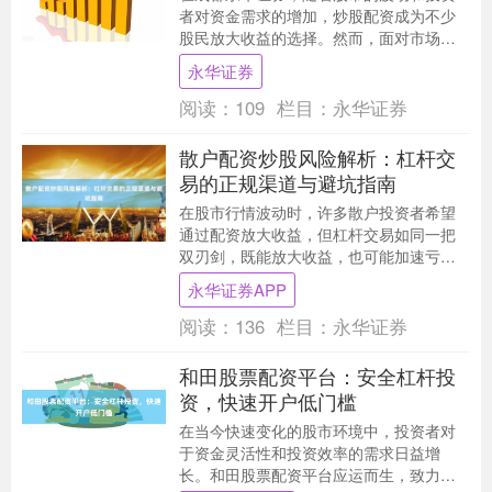
者对资金需求的增加，炒股配资成为不少
股民放大收益的选择。然而，面对市场上
众多的配资公司，如何选择一家正规、安
永华证券
全的平台成为关键....
阅读：
109
栏目：
永华证券
散户配资炒股风险解析：杠杆交
易的正规渠道与避坑指南
在股市行情波动时，许多散户投资者希望
通过配资放大收益，但杠杆交易如同一把
双刃剑，既能放大收益，也可能加速亏
损。本文将深入解析配资炒股的风险，并
永华证券APP
为您提供正规渠道与....
阅读：
136
栏目：
永华证券
和田股票配资平台：安全杠杆投
资，快速开户低门槛
在当今快速变化的股市环境中，投资者对
于资金灵活性和投资效率的需求日益增
长。和田股票配资平台应运而生，致力于