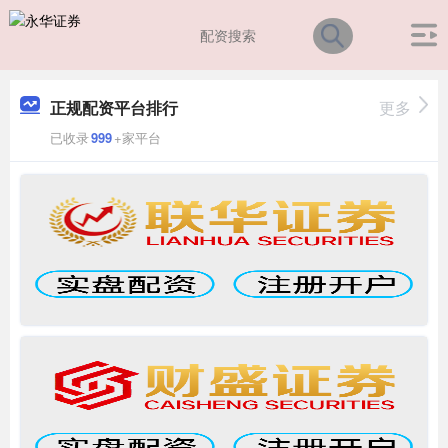
正规配资平台排行
更多
已收录
999
+家平台