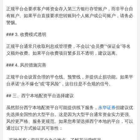
正规平台会要求客户将资金存入第三方银行存管账户，而非平台自
有账户。如果平台直接要求您转账到个人账户或公司账户，请务必
警惕。
### 3. 收费模式透明
正规平台通常只收取利息或管理费，不会以“会员费”“保证金”等名
义额外收费。如果平台收费项目繁多且不透明，建议远离。
### 4. 风控措施完善
正规平台会设置合理的平仓线、预警线，并提供止损功能。如果平
台承诺“永不爆仓”或“零风险”，这往往是不合规的信号。
## 三、西宁本地配资平台选择建议
虽然部分西宁本地配资平台可能提供线下服务，
永华证券
但建议优
先选择全国性的大型平台。这是因为大型平台通常资金实力更强、
风控更严格、服务更规范。如果您希望选择西宁本地的平台，可以
通过以下方式验证其可靠性：
- 实地考察：前往平台办公地点，了解其运营情况。