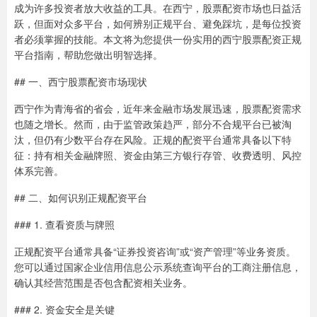
成为许多投资者放大收益的工具。在西宁，股票配资市场也日益活
跃，但面对众多平台，如何辨别正规平台、避免踩坑，是每位投资
者必须掌握的技能。本文将为您提供一份实用的西宁股票配资正规
平台指南，帮助您做出明智选择。
## 一、西宁股票配资市场现状
西宁作为青海省的省会，近年来金融市场发展迅速，股票配资需求
也随之增长。然而，由于监管政策趋严，部分不合规平台已被淘
汰，但仍有少数平台存在风险。正规的配资平台通常具备以下特
征：持有相关金融牌照、资金由第三方银行存管、收费透明、风控
体系完善。
## 二、如何识别正规配资平台
### 1. 查看资质与牌照
正规配资平台通常具备“证券投资咨询”或“资产管理”等业务资质。
您可以通过国家企业信用信息公示系统查询平台的工商注册信息，
确认其经营范围是否包含配资相关业务。
### 2. 资金安全是关键