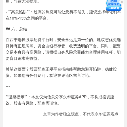
用，导致无法提现。
- **高息陷阱**：过高的利息可能让您得不偿失，建议选择年化利率
在10%-15%之间的平台。
## 六、总结
在西宁选择股票配资平台时，安全永远是第一位的。建议您优先选
择持有正规牌照、资金由银行存管、收费透明的平台。同时，配资
交易本身具有高风险，请根据自身风险承受能力合理使用杠杆，切
勿盲目追求高收益。
希望这份西宁股票配资正规平台指南能帮助您避开陷阱，稳健投
资。如果您有任何疑问，欢迎在评论区留言讨论。
---
**温馨提示**：本文仅为信息分享永华证券APP，不构成投资建
议。股市有风险，配资需谨慎。
文章为作者独立观点，不代表永华证券观点