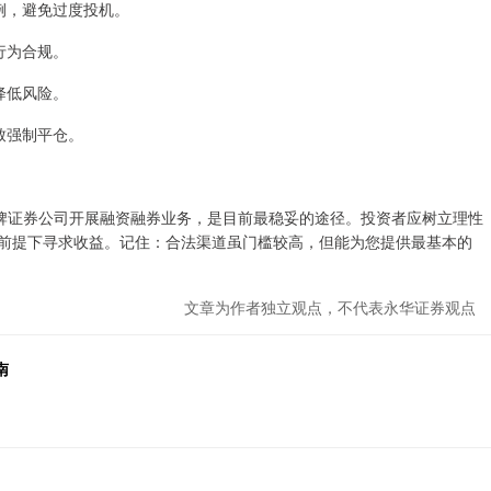
比例，避免过度投机。
易行为合规。
资降低风险。
导致强制平仓。
牌证券公司开展融资融券业务，是目前最稳妥的途径。投资者应树立理性
的前提下寻求收益。记住：合法渠道虽门槛较高，但能为您提供最基本的
文章为作者独立观点，不代表永华证券观点
南